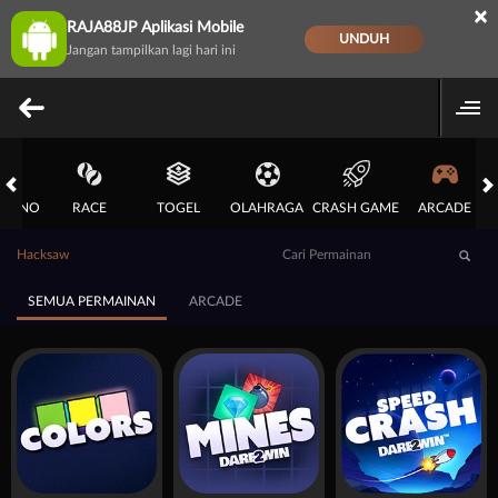
×
RAJA88JP Aplikasi Mobile
UNDUH
Jangan tampilkan lagi hari ini
CASINO
RACE
TOGEL
OLAHRAGA
CRASH GAME
ARCADE
Hacksaw
SEMUA PERMAINAN
ARCADE