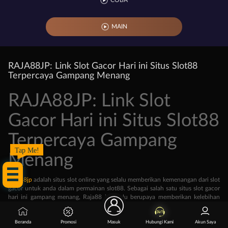
COBA
MAIN
RAJA88JP: Link Slot Gacor Hari ini Situs Slot88
Terpercaya Gampang Menang
RAJA88JP: Link Slot
Gacor Hari ini Situs Slot88
Terpercaya Gampang
Tap Me!
Menang
Raja88jp
adalah situs slot online yang selalu memberikan kemenangan dari slot
gacor untuk anda dalam permainan slot88. Sebagai salah satu situs slot gacor
hari ini gampang menang, Raja88 jp selalu berupaya memberikan kelebihan
terbaik untuk para member slot777 yang telah percaya mendaftar. Kami selaku
partner
slot88
tidak akan pernah mau mengecewakan member setia sebab jika
Beranda
Promosi
Masuk
Hubungi Kami
Akun Saya
tanpa anda hari ini, Kami bukanlah apa-apa. Selain itu situs
slot online
kami