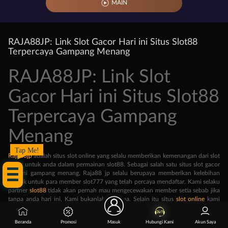
MAIN
RAJA88JP: Link Slot Gacor Hari ini Situs Slot88
Terpercaya Gampang Menang
RAJA88JP: Link Slot
Gacor Hari ini Situs Slot88
Terpercaya Gampang
Menang
Tap Me!
Raja88jp
adalah situs slot online yang selalu memberikan kemenangan dari slot
gacor untuk anda dalam permainan slot88. Sebagai salah satu situs slot gacor
hari ini gampang menang, Raja88 jp selalu berupaya memberikan kelebihan
terbaik untuk para member slot777 yang telah percaya mendaftar. Kami selaku
partner
slot88
tidak akan pernah mau mengecewakan member setia sebab jika
tanpa anda hari ini, Kami bukanlah apa-apa. Selain itu situs
slot online
kami
juga selalu berkomitmen untuk membayar jika member menang besar dan anda
bisa mencobanya jika tidak percaya. Banyak sekali pencahrian link situs
slot
Beranda
Promosi
Masuk
Hubungi Kami
Akun Saya
gacor
hari ini di google namun coba percayalah kalau hanya di raja88jp yang