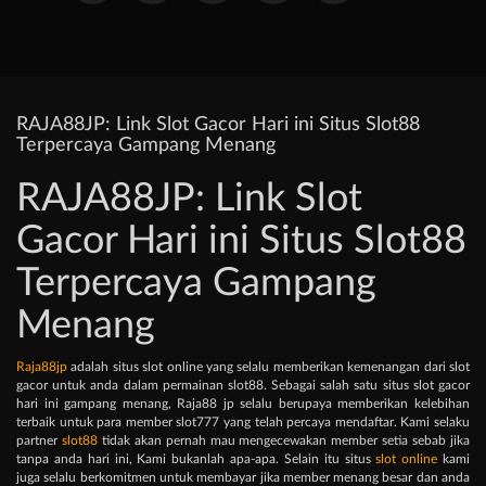
RAJA88JP: Link Slot Gacor Hari ini Situs Slot88
Terpercaya Gampang Menang
RAJA88JP: Link Slot
Gacor Hari ini Situs Slot88
Terpercaya Gampang
Menang
Raja88jp
adalah situs slot online yang selalu memberikan kemenangan dari slot
gacor untuk anda dalam permainan slot88. Sebagai salah satu situs slot gacor
hari ini gampang menang, Raja88 jp selalu berupaya memberikan kelebihan
terbaik untuk para member slot777 yang telah percaya mendaftar. Kami selaku
partner
slot88
tidak akan pernah mau mengecewakan member setia sebab jika
tanpa anda hari ini, Kami bukanlah apa-apa. Selain itu situs
slot online
kami
juga selalu berkomitmen untuk membayar jika member menang besar dan anda