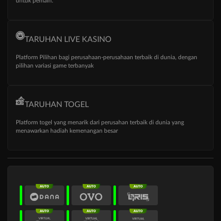
untuk pemain.
TARUHAN LIVE KASINO
Platform Pilihan bagi perusahaan-perusahaan terbaik di dunia, dengan
pilihan variasi game terbanyak
TARUHAN TOGEL
Platform togel yang menarik dari perusahan terbaik di dunia yang
menawarkan hadiah kemenangan besar