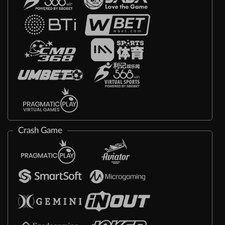
Crash Game