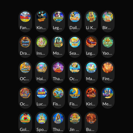
Fantasy Unicorn
King Kong’s Rampage
Legendary Panda
Daily Fishing
Li Kui Pi Yu
Bird Hunter
Dragon Storm
Insect Paradise
Monster Awaken plus
Sea Food Paradise II Plus
Legend of the phoenix
YaoQianShu
OCEAN MONSTER 2
HaiDiLao
Thanos Avengers
Ocean Paradise
Master Of The Deep
Fire Phoenix
Ocean King 3
Lucky Fishing
Fishman Wharf
Fish Music World
Kirin Storm
Mermaids-6s
Golden Legend Plus
Spongebob
Thunder Dragon
Jin Chan Bu Yu
Buffalo thunder