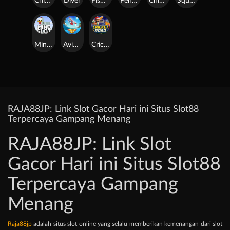
Chicken Road Race
Diver
Fish Boom
Penalty Nations Cup
Chicken Road Vegas
Squid Gamebler
Mine Slot
AviaFly
Cricket Road
RAJA88JP: Link Slot Gacor Hari ini Situs Slot88
Terpercaya Gampang Menang
RAJA88JP: Link Slot
Gacor Hari ini Situs Slot88
Terpercaya Gampang
Menang
Raja88jp
adalah situs slot online yang selalu memberikan kemenangan dari slot