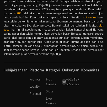
gacor untuk anda dalam permainan slot88. Sebagai salah satu situs slot gacor
hari ini gampang menang, Raja88 jp selalu berupaya memberikan kelebihan
terbaik untuk para member slot777 yang telah percaya mendaftar. Kami selaku
partner
slot88
tidak akan pernah mau mengecewakan member setia sebab jika
tanpa anda hari ini, Kami bukanlah apa-apa. Selain itu situs
slot online
kami
juga selalu berkomitmen untuk membayar jika member menang besar dan anda
bisa mencobanya jika tidak percaya. Banyak sekali pencahrian link situs
slot
gacor
hari ini di google namun coba percayalah kalau hanya di raja88jp yang
paling gacor dan selalu menurunkan perkalian besar. Berbagai transaksi seperti
bank lokal, pulsa dan e-money dapat anda gunakan dengan tujuan membantu
agar lebih mudah bertransaksi. Coba anda pikirkan kurang apa lagi dari situs
slot88 segacor ini yang selalu prioritaskan pemain slot777 dalam segala hal.
Tapi memang seharusnya itu yang harus di berikan kepada para pemain agar
selalu merasa puas bermain bersama raja88 jp.
Kebijaksanaan
Platform
Kategori
Dukungan
Komunitas
Promosi
Hot
+628137
Games
6972022
Loyalty
Slots
Referral
Live
Casino