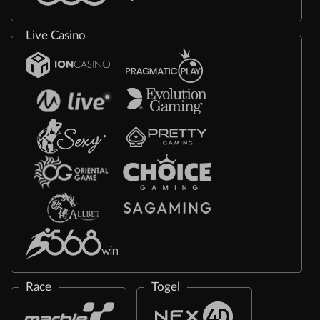
Live Casino
Race
Togel