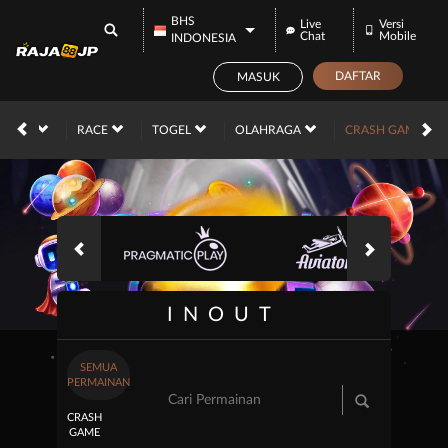
BHS
Live
Versi
Chat
Mobile
INDONESIA
DAFTAR
MASUK
CASINO
RACE
TOGEL
OLAHRAGA
CRASH GAME
INOUT
SEMUA
PERMAINAN
CRASH
GAME