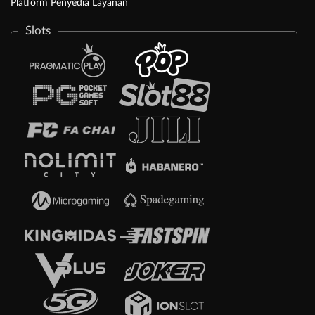
Platform Penyedia Layanan
Slots