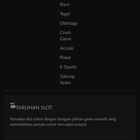
Race
Togel
Olahraga
Crash
Game
Arcade
Poker
E-Sports
Sabung
Ayam
TARUHAN SLOT
Penyedia slot online dengan beragam pilihan game menarik yang
memudahkan pemain untuk mencapai jackpot