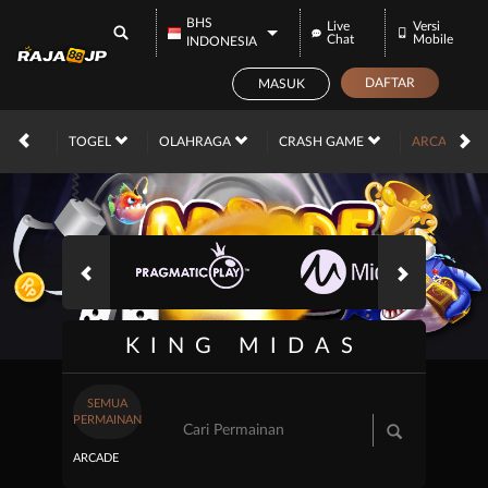
BHS
Live
Versi
Chat
Mobile
INDONESIA
DAFTAR
MASUK
ACE
TOGEL
OLAHRAGA
CRASH GAME
ARCADE
KING MIDAS
SEMUA
PERMAINAN
ARCADE