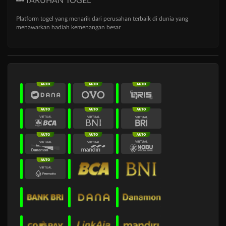
TARUHAN TOGEL
Platform togel yang menarik dari perusahan terbaik di dunia yang
menawarkan hadiah kemenangan besar