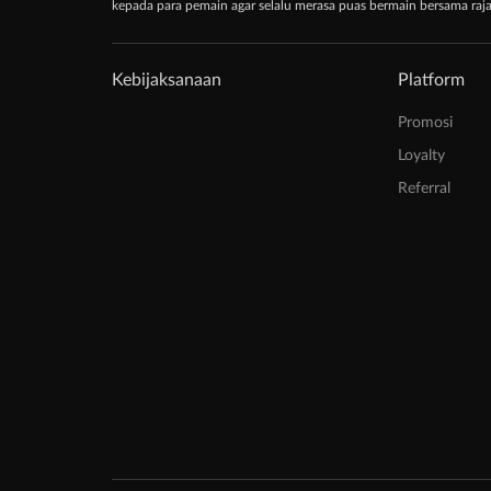
kepada para pemain agar selalu merasa puas bermain bersama raja
Kebijaksanaan
Platform
Promosi
Loyalty
Referral