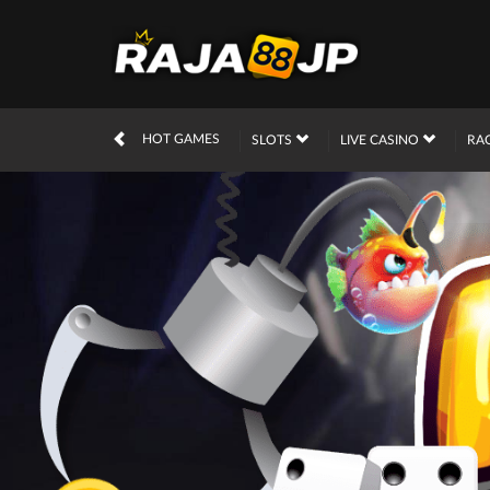
HOT GAMES
SLOTS
LIVE CASINO
RA