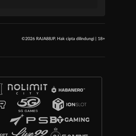
©2026 RAJA88JP. Hak cipta dilindungi | 18+