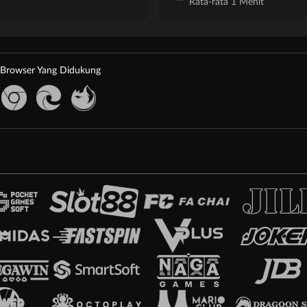
Rata-rata 1 Menit
Browser Yang Didukung