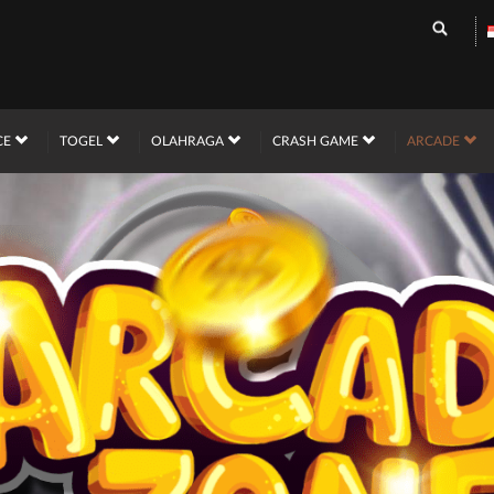
CE
TOGEL
OLAHRAGA
CRASH GAME
ARCADE