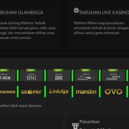
ARUHAN OLAHRAGA
TARUHAN LIVE KASIN
book Gaming Platform Terbaik
Platform Pilihan bagi perusahaan-
rkan lebih banyak game, odds yang
perusahaan terbaik di dunia, dengan
tinggi, dan menyediakan pilihan yang
pilihan variasi game terbanyak
banyak untuk pemain.
arikan tidak dapat diproses
Penarikan