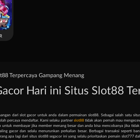
R
Slot88 Terpercaya Gampang Menang
acor Hari ini Situs Slot88 
angan dari slot gacor untuk anda dalam permainan slot88. Sebagai salah satu situ
elah percaya mendaftar. Kami selaku partner
slot88
tidak akan pernah mau mengecewa
 untuk membayar jika member menang besar dan anda bisa mencobanya jika tidak p
ling gacor dan selalu menurunkan perkalian besar. Berbagai transaksi seperti b
g apa lagi dari situs slot88 segacor ini yang selalu prioritaskan pemain slot777 d