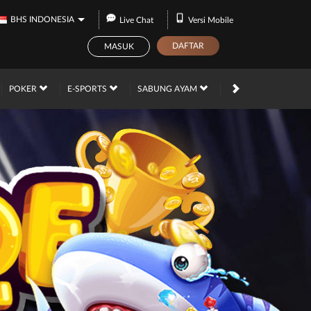
BHS INDONESIA
Live Chat
Versi Mobile
DAFTAR
MASUK
PROMOSI
POKER
E-SPORTS
SABUNG AYAM