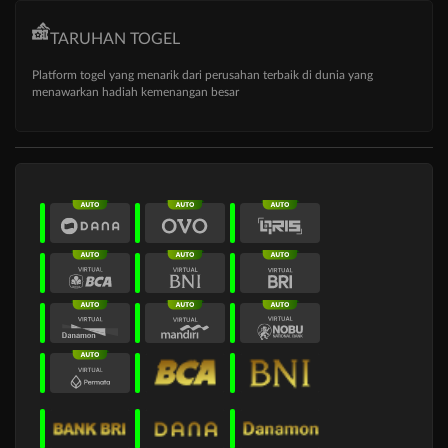
TARUHAN TOGEL
Platform togel yang menarik dari perusahan terbaik di dunia yang
menawarkan hadiah kemenangan besar