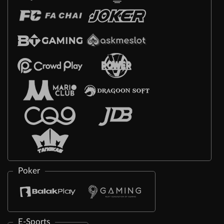
Poker
E-Sports