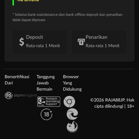
* Selama bank maintenance dan bank offline deposit dan penarikan
tidak dapat diproses
Deposit
Penarikan
Rata-rata 1 Menit
Rata-rata 1 Menit
Bersertifikasi
Tanggung
Browser
Dari
Jawab
Yang
Bermain
Didukung
©2026 RAJA88JP. Hak
cipta dilindungi | 18+