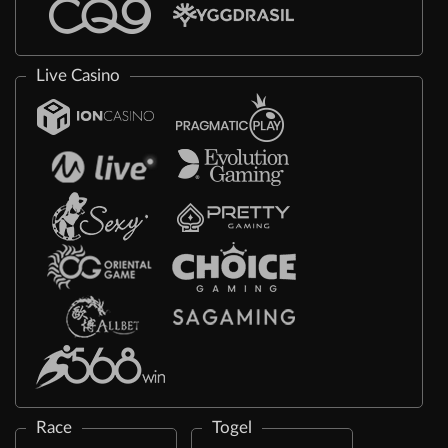
Live Casino
Race
Togel