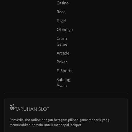
Casino
Race
Togel
Olahraga
Crash
Game
Arcade
Poker
E-Sports
Sabung
Ayam
TARUHAN SLOT
Penyedia slot online dengan beragam pilihan game menarik yang
memudahkan pemain untuk mencapai jackpot