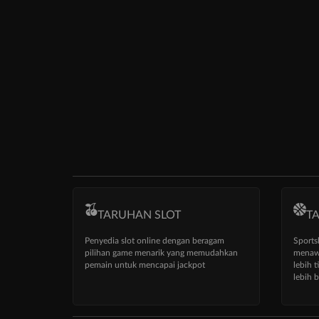
TARUHAN SLOT
T
Penyedia slot online dengan beragam
Sports
pilihan game menarik yang memudahkan
menawa
pemain untuk mencapai jackpot
lebih 
lebih 