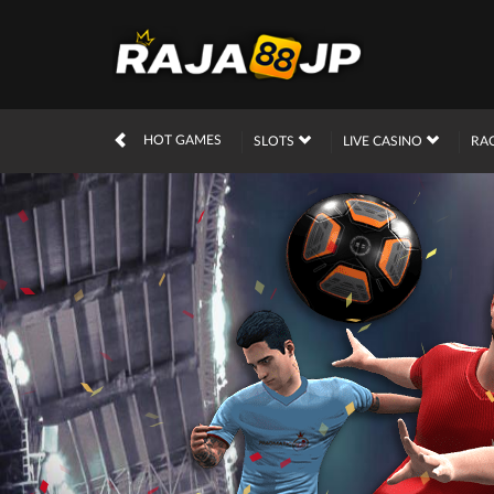
HOT GAMES
SLOTS
LIVE CASINO
RA