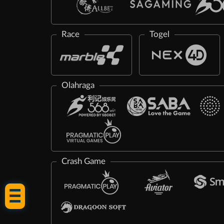
Race
Togel
Olahraga
Crash Game
Tap Me!