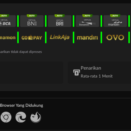
arikan tidak dapat diproses
Penarikan
Rata-rata 1 Menit
Browser Yang Didukung