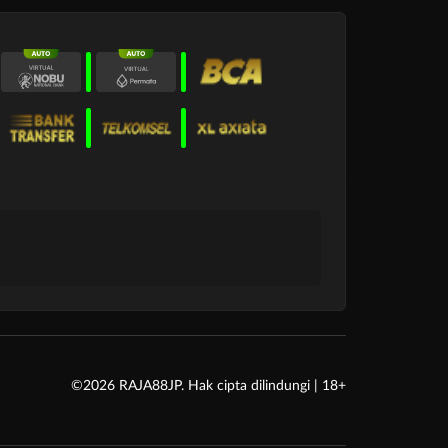
©2026 RAJA88JP. Hak cipta dilindungi | 18+