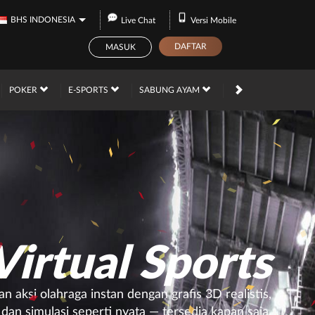
BHS INDONESIA
Live Chat
Versi Mobile
DAFTAR
MASUK
PROMOSI
POKER
E-SPORTS
SABUNG AYAM
Virtual Sports
kan aksi olahraga instan dengan grafis 3D realistis,
 dan simulasi seperti nyata — tersedia kapan saja.