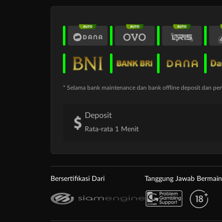
* Selama bank maintenance dan bank offline deposit dan pen
Deposit
Rata-rata 1 Menit
Bersertifikasi Dari
Tanggung Jawab Bermain