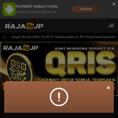
×
RAJA88JP Aplikasi Mobile
UNDUH
Jangan tampilkan lagi hari ini
14.59.59 sampai 30-Sep-2026 14.59.59. Selama waktu ini, PP Virtual Sports permain
×
JACKPOT
PLAY