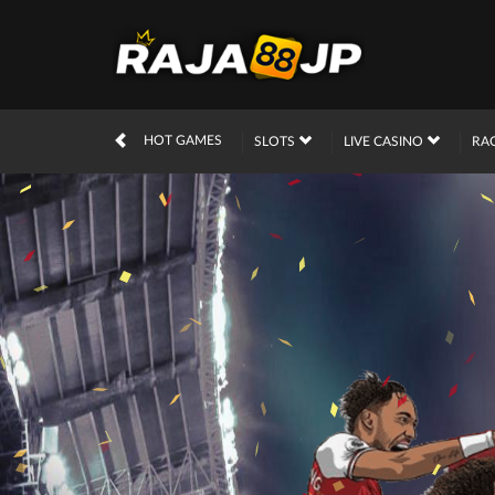
HOT GAMES
SLOTS
LIVE CASINO
RA