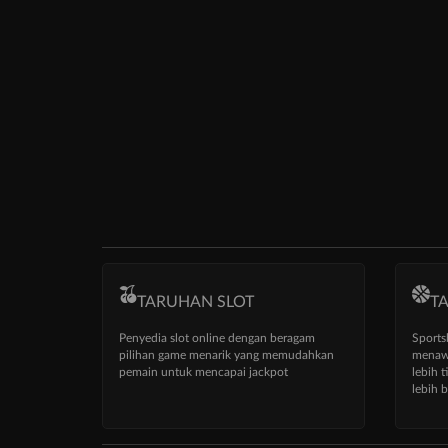
TARUHAN SLOT
T
Penyedia slot online dengan beragam
Sports
pilihan game menarik yang memudahkan
menawa
pemain untuk mencapai jackpot
lebih 
lebih 