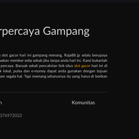
Terpercaya Gampang
s slot gacor hari ini gampang menang, Raja88 jp selalu berupaya
kan member setia sebab jika tanpa anda hari ini, Kami bukanlah
ercaya. Banyak sekali pencahrian link situs
slot gacor
hari ini di
ank lokal, pulsa dan e-money dapat anda gunakan dengan tujuan
alam segala hal. Tapi memang seharusnya itu yang harus di berikan
n
Komunitas
376972022