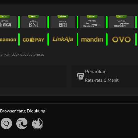
arikan tidak dapat diproses
Penarikan
Rata-rata 1 Menit
Browser Yang Didukung