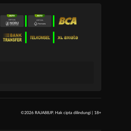
©2026 RAJA88JP. Hak cipta dilindungi | 18+